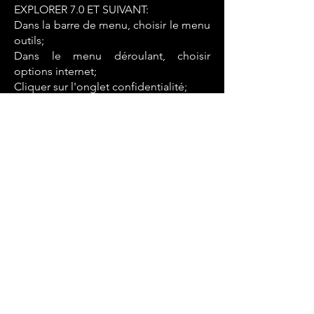
EXPLORER 7.0 ET SUIVANT:
Dans la barre de menu, choisir le menu
outils;
Dans le menu déroulant, choisir
options internet;
Cliquer sur l'onglet confidentialité;
Cliquer sur le bouton avancé de la
section paramètres;
Dans la fenêtre paramètres de
confidentialité avancés vérifier que
l'option ignorer la gestion
automatique des cookies n'est pas
cochée.
POUR FIREFOX À PARTIR DE LA
VERSION 12 :
Dans la barre de menu, choisir le menu
outils;
Dans le menu déroulant, choisir
options;