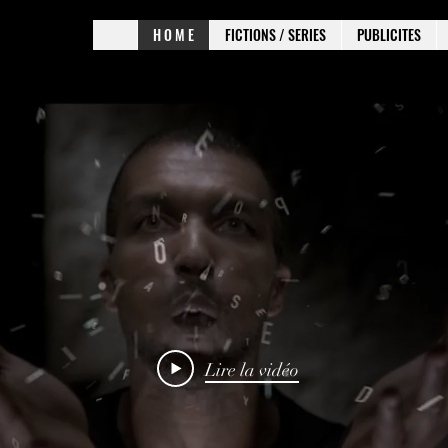
H O M E
FICTIONS / SERIES
PUBLICITES
Lire la vidéo